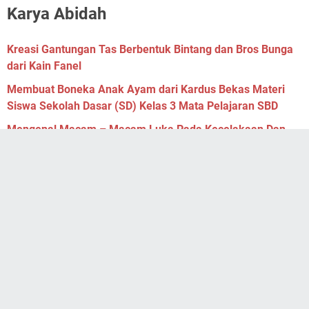
Karya Abidah
Kreasi Gantungan Tas Berbentuk Bintang dan Bros Bunga
dari Kain Fanel
Membuat Boneka Anak Ayam dari Kardus Bekas Materi
Siswa Sekolah Dasar (SD) Kelas 3 Mata Pelajaran SBD
Mengenal Macam – Macam Luka Pada Kecelakaan Dan
Cara Menanganinya
Referensi Pelajaran
Game Edukasi Materi PAI Kelas 7 - Peradaban Bani
Abbasiyah
Latihan Soal PSAJ Mapel Informatika Kelas 9 Kurikulum
Merdeka