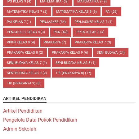
IPS KELAS 9
(4)
MATEMATIKA
(62)
MATEMATIKA 9
(9)
MATEMATIKA KELAS 7
(2)
MATEMATIKA KELAS 8
(6)
PAI
(26)
PAI KELAS 7
(1)
PENJASKES
(34)
PENJASKES KELAS 7
(1)
PENJASKES KELAS 8
(3)
PKN
(42)
PPKN KELAS 8
(4)
PPKN KELAS 9
(4)
PRAKARYA
(7)
PRAKARYA KELAS 7
(3)
PRAKARYA KELAS 8
(2)
PRAKARYA KELAS 9
(6)
SENI BUDAYA
(24)
SENI BUDAYA KELAS 7
(1)
SENI BUDAYA KELAS 8
(1)
SENI BUDAYA KELAS 9
(2)
TIK (PRAKARYA 8)
(17)
TIK (PRAKARYA 9)
(8)
ARTIKEL PENDIDIKAN
Artikel Pendidikan
Pengelola Data Pokok Pendidikan
Admin Sekolah