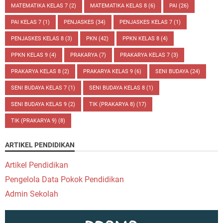
MATEMATIKA KELAS 7
(2)
MATEMATIKA KELAS 8
(6)
PAI
(26)
PAI KELAS 7
(1)
PENJASKES
(34)
PENJASKES KELAS 7
(1)
PENJASKES KELAS 8
(3)
PKN
(42)
PPKN KELAS 8
(4)
PPKN KELAS 9
(4)
PRAKARYA
(7)
PRAKARYA KELAS 7
(3)
PRAKARYA KELAS 8
(2)
PRAKARYA KELAS 9
(6)
SENI BUDAYA
(24)
SENI BUDAYA KELAS 7
(1)
SENI BUDAYA KELAS 8
(1)
SENI BUDAYA KELAS 9
(2)
TIK (PRAKARYA 8)
(17)
TIK (PRAKARYA 9)
(8)
ARTIKEL PENDIDIKAN
Artikel Pendidikan
Pengelola Data Pokok Pendidikan
Admin Sekolah