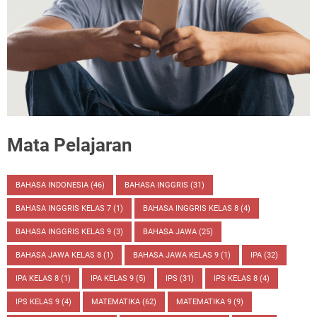
Mata Pelajaran
BAHASA INDONESIA
(46)
BAHASA INGGRIS
(31)
BAHASA INGGRIS KELAS 7
(1)
BAHASA INGGRIS KELAS 8
(4)
BAHASA INGGRIS KELAS 9
(3)
BAHASA JAWA
(25)
BAHASA JAWA KELAS 8
(1)
BAHASA JAWA KELAS 9
(1)
IPA
(32)
IPA KELAS 8
(1)
IPA KELAS 9
(5)
IPS
(31)
IPS KELAS 8
(4)
IPS KELAS 9
(4)
MATEMATIKA
(62)
MATEMATIKA 9
(9)