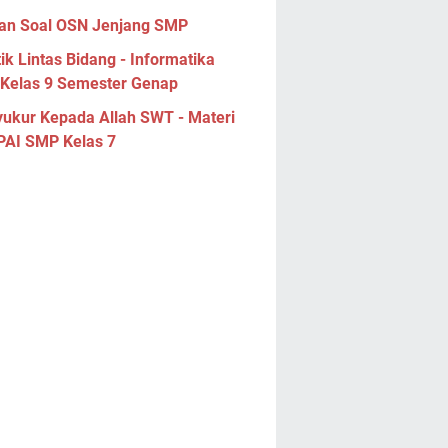
han Soal OSN Jenjang SMP
ik Lintas Bidang - Informatika
Kelas 9 Semester Genap
yukur Kepada Allah SWT - Materi
 PAI SMP Kelas 7