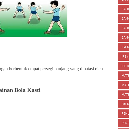
BAHA
BAH
BAHA
BAHA
IPA 
IPS
(
IPS 
ngan berbentuk empat persegi panjang yang dibatasi oleh
MAT
MATE
inan Bola Kasti
MATE
PAI 
PENJ
PENJ