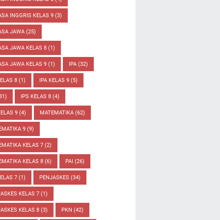
SA INGGRIS KELAS 9
(3)
ASA JAWA
(25)
SA JAWA KELAS 8
(1)
SA JAWA KELAS 9
(1)
IPA
(32)
KELAS 8
(1)
IPA KELAS 9
(5)
31)
IPS KELAS 8
(4)
KELAS 9
(4)
MATEMATIKA
(62)
EMATIKA 9
(9)
MATIKA KELAS 7
(2)
MATIKA KELAS 8
(6)
PAI
(26)
KELAS 7
(1)
PENJASKES
(34)
ASKES KELAS 7
(1)
ASKES KELAS 8
(3)
PKN
(42)