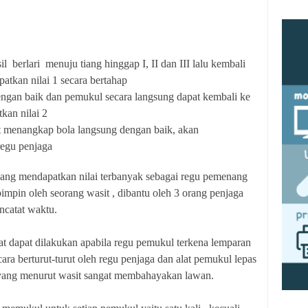
l berlari menuju tiang hinggap I, II dan III lalu kembali
atkan nilai 1 secara bertahap
engan baik dan pemukul secara langsung dapat kembali ke
kan nilai 2
t menangkap bola langsung dengan baik, akan
regu penjaga
ang mendapatkan nilai terbanyak sebagai regu pemenang
ipimpin oleh seorang wasit , dibantu oleh 3 orang penjaga
encatat waktu.
at dapat dilakukan apabila regu pemukul terkena lemparan
cara berturut-turut oleh regu penjaga dan alat pemukul lepas
yang menurut wasit sangat membahayakan lawan.