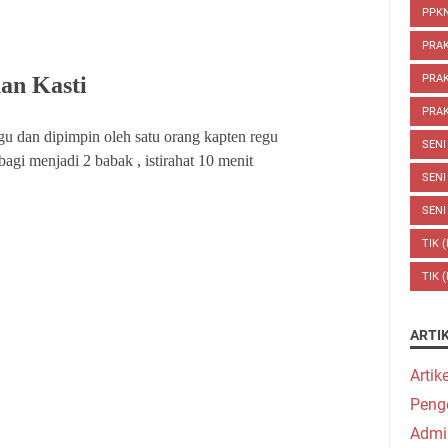
PPKN
PRA
PRAK
an Kasti
PRAK
gu dan dipimpin oleh satu orang kapten regu
SENI
agi menjadi 2 babak , istirahat 10 menit
SENI
SENI
TIK 
TIK 
ARTI
Artik
Peng
Admi