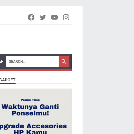
AH
 GADGET