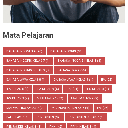
Mata Pelajaran
BAHASA INDONESIA
(46)
BAHASA INGGRIS
(31)
BAHASA INGGRIS KELAS 7
(1)
BAHASA INGGRIS KELAS 8
(4)
BAHASA INGGRIS KELAS 9
(3)
BAHASA JAWA
(25)
BAHASA JAWA KELAS 8
(1)
BAHASA JAWA KELAS 9
(1)
IPA
(32)
IPA KELAS 8
(1)
IPA KELAS 9
(5)
IPS
(31)
IPS KELAS 8
(4)
IPS KELAS 9
(4)
MATEMATIKA
(62)
MATEMATIKA 9
(9)
MATEMATIKA KELAS 7
(2)
MATEMATIKA KELAS 8
(6)
PAI
(26)
PAI KELAS 7
(1)
PENJASKES
(34)
PENJASKES KELAS 7
(1)
PENJASKES KELAS 8
(3)
PKN
(42)
PPKN KELAS 8
(4)