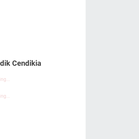
dik Cendikia
ng...
ng...