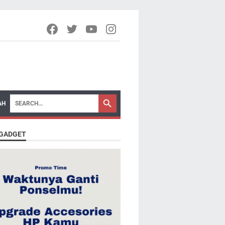
AH
 GADGET