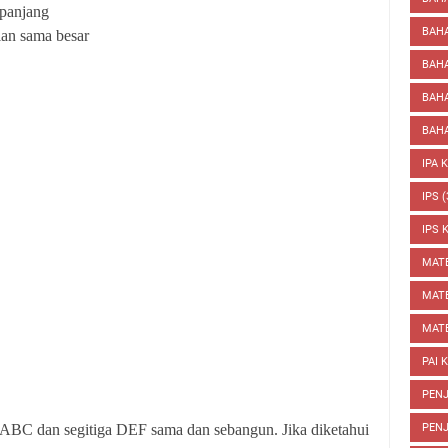
 panjang
BAHA
ian sama besar
BAH
BAHA
BAHA
IPA 
IPS
(
IPS 
MAT
MATE
MATE
PAI 
PENJ
PENJ
a ABC dan segitiga DEF sama dan sebangun. Jika diketahui