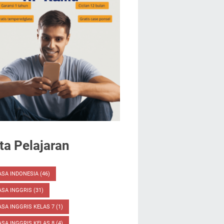
a Pelajaran
ASA INDONESIA
(46)
ASA INGGRIS
(31)
SA INGGRIS KELAS 7
(1)
SA INGGRIS KELAS 8
(4)