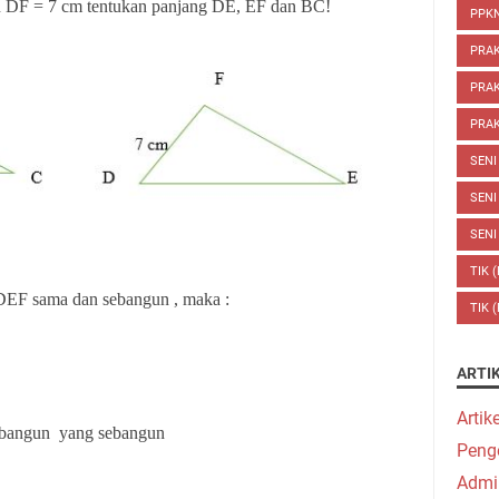
 DF = 7 cm tentukan panjang DE, EF dan BC!
PPKN
PRA
PRAK
PRAK
SENI
SENI
SENI
TIK 
 DEF sama dan sebangun , maka :
TIK 
ARTI
Artik
a bangun yang sebangun
Peng
Admi