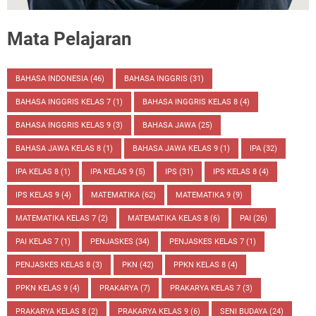
Mata Pelajaran
BAHASA INDONESIA
(46)
BAHASA INGGRIS
(31)
BAHASA INGGRIS KELAS 7
(1)
BAHASA INGGRIS KELAS 8
(4)
BAHASA INGGRIS KELAS 9
(3)
BAHASA JAWA
(25)
BAHASA JAWA KELAS 8
(1)
BAHASA JAWA KELAS 9
(1)
IPA
(32)
IPA KELAS 8
(1)
IPA KELAS 9
(5)
IPS
(31)
IPS KELAS 8
(4)
IPS KELAS 9
(4)
MATEMATIKA
(62)
MATEMATIKA 9
(9)
MATEMATIKA KELAS 7
(2)
MATEMATIKA KELAS 8
(6)
PAI
(26)
PAI KELAS 7
(1)
PENJASKES
(34)
PENJASKES KELAS 7
(1)
PENJASKES KELAS 8
(3)
PKN
(42)
PPKN KELAS 8
(4)
PPKN KELAS 9
(4)
PRAKARYA
(7)
PRAKARYA KELAS 7
(3)
PRAKARYA KELAS 8
(2)
PRAKARYA KELAS 9
(6)
SENI BUDAYA
(24)