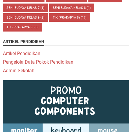
SENI BUDAYA KELAS 7
(1)
SENI BUDAYA KELAS 8
(1)
SENI BUDAYA KELAS 9
(2)
TIK (PRAKARYA 8)
(17)
TIK (PRAKARYA 9)
(8)
ARTIKEL PENDIDIKAN
Artikel Pendidikan
Pengelola Data Pokok Pendidikan
Admin Sekolah