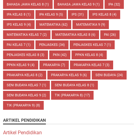
BAHASA JAWA KELAS 8
(1)
BAHASA JAWA KELAS 9
(1)
IPA
(32)
IPA KELAS 8
(1)
IPA KELAS 9
(5)
IPS
(31)
IPS KELAS 8
(4)
IPS KELAS 9
(4)
MATEMATIKA
(62)
MATEMATIKA 9
(9)
MATEMATIKA KELAS 7
(2)
MATEMATIKA KELAS 8
(6)
PAI
(26)
PAI KELAS 7
(1)
PENJASKES
(34)
PENJASKES KELAS 7
(1)
PENJASKES KELAS 8
(3)
PKN
(42)
PPKN KELAS 8
(4)
PPKN KELAS 9
(4)
PRAKARYA
(7)
PRAKARYA KELAS 7
(3)
PRAKARYA KELAS 8
(2)
PRAKARYA KELAS 9
(6)
SENI BUDAYA
(24)
SENI BUDAYA KELAS 7
(1)
SENI BUDAYA KELAS 8
(1)
SENI BUDAYA KELAS 9
(2)
TIK (PRAKARYA 8)
(17)
TIK (PRAKARYA 9)
(8)
ARTIKEL PENDIDIKAN
Artikel Pendidikan