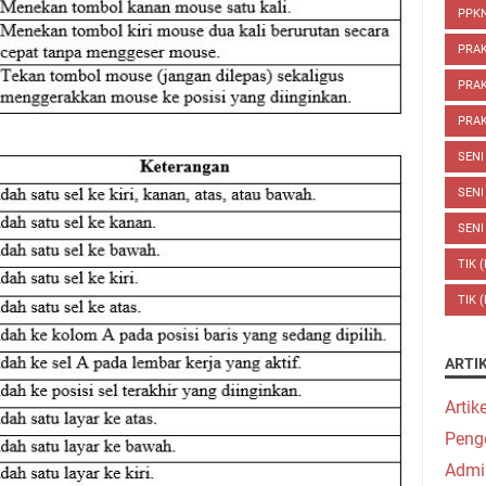
PPKN
PRA
PRAK
PRAK
SENI
SENI
SENI
TIK 
TIK 
ARTI
Artik
Peng
Admi