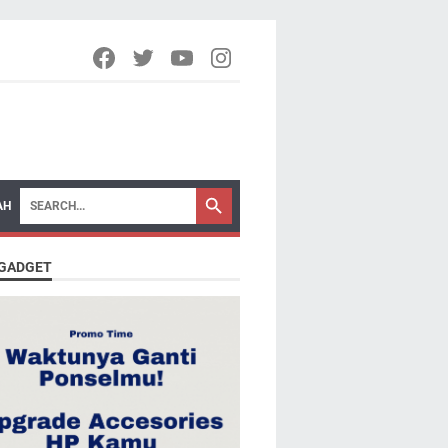
AH
 GADGET