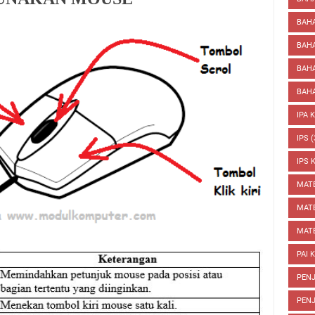
BAHA
BAH
BAHA
BAHA
IPA 
IPS
(
IPS 
MAT
MATE
MATE
PAI 
PENJ
PENJ