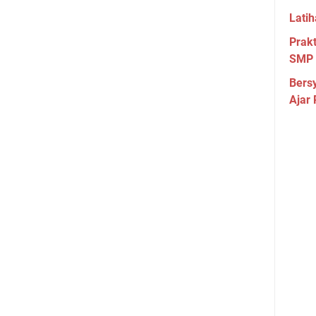
Lati
Prakt
SMP 
Bers
Ajar