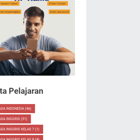
a Pelajaran
ASA INDONESIA
(46)
ASA INGGRIS
(31)
SA INGGRIS KELAS 7
(1)
SA INGGRIS KELAS 8
(4)