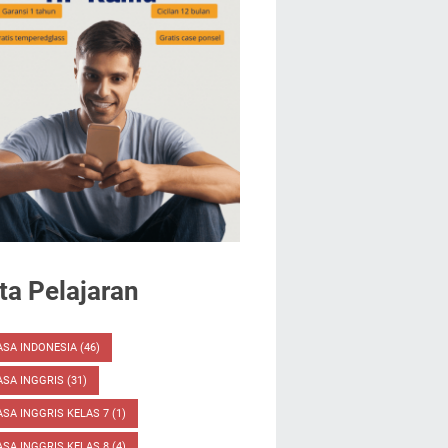
a Pelajaran
ASA INDONESIA
(46)
ASA INGGRIS
(31)
SA INGGRIS KELAS 7
(1)
SA INGGRIS KELAS 8
(4)