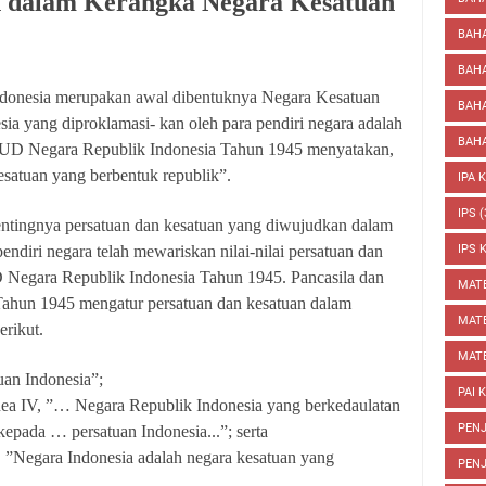
h dalam Kerangka Negara Kesatuan
BAHA
BAH
donesia merupakan awal dibentuknya Negara Kesatuan
BAHA
ia yang diproklamasi- kan oleh para pendiri negara adalah
BAHA
) UUD Negara Republik Indonesia Tahun 1945 menyatakan,
esatuan yang berbentuk republik”.
IPA 
IPS
(
entingnya persatuan dan kesatuan yang diwujudkan dalam
IPS 
endiri negara telah mewariskan nilai-nilai persatuan dan
 Negara Republik Indonesia Tahun 1945. Pancasila dan
MAT
ahun 1945 mengatur persatuan dan kesatuan dalam
MATE
erikut.
MATE
tuan Indonesia”;
PAI 
a IV, ”… Negara Republik Indonesia yang berkedaulatan
PENJ
epada … persatuan Indonesia...”; serta
 ”Negara Indonesia adalah negara kesatuan yang
PENJ