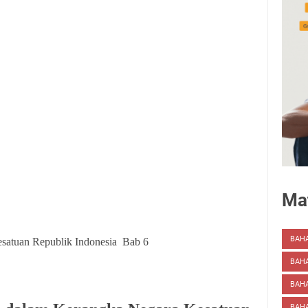
Mat
BAH
satuan Republik Indonesia
Bab 6
BAH
BAHA
BAHA