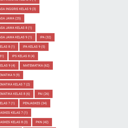
SA INGGRIS KELAS 9
(3)
ASA JAWA
(25)
SA JAWA KELAS 8
(1)
SA JAWA KELAS 9
(1)
IPA
(32)
KELAS 8
(1)
IPA KELAS 9
(5)
31)
IPS KELAS 8
(4)
KELAS 9
(4)
MATEMATIKA
(62)
EMATIKA 9
(9)
MATIKA KELAS 7
(2)
MATIKA KELAS 8
(6)
PAI
(26)
KELAS 7
(1)
PENJASKES
(34)
ASKES KELAS 7
(1)
ASKES KELAS 8
(3)
PKN
(42)