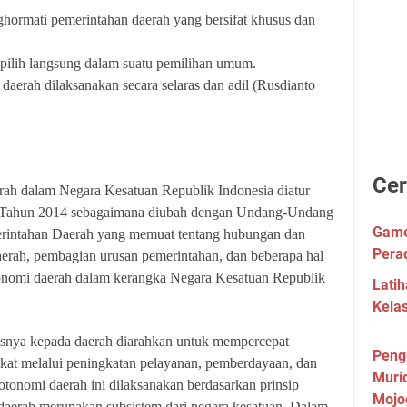
hormati pemerintahan daerah yang bersifat khusus dan
ipilih langsung dalam suatu pemilihan umum.
daerah dilaksanakan secara selaras dan adil (Rusdianto
Cer
rah dalam Negara Kesatuan Republik Indonesia diatur
Tahun 2014 sebagaimana diubah dengan Undang-Undang
Game 
rintahan Daerah yang memuat tentang hubungan dan
Pera
erah, pembagian urusan pemerintahan, dan beberapa hal
tonomi daerah dalam kerangka Negara Kesatuan Republik
Lati
Kela
asnya kepada daerah diarahkan untuk mempercepat
Peng
kat melalui peningkatan pelayanan, pemberdayaan, dan
Muri
otonomi daerah ini dilaksanakan berdasarkan prinsip
Mojo
daerah merupakan subsistem dari negara kesatuan. Dalam