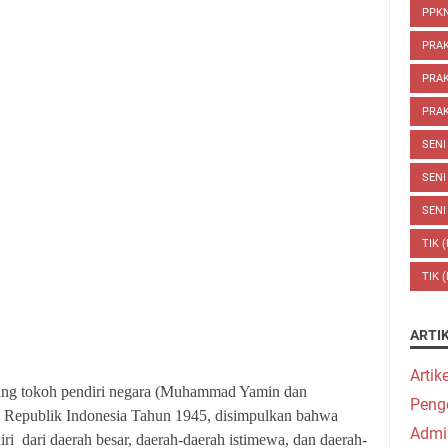
PPKN
PRA
PRAK
PRAK
SENI
SENI
SENI
TIK 
TIK 
ARTI
Artik
rang tokoh pendiri negara (Muhammad Yamin dan
Peng
epublik Indonesia Tahun 1945, disimpulkan bahwa
Admi
i dari daerah besar, daerah-daerah istimewa, dan daerah-