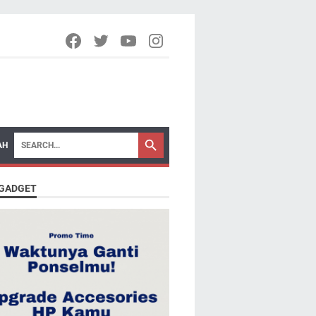
AH
 GADGET