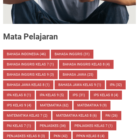
Mata Pelajaran
BAHASA INDONESIA
(46)
BAHASA INGGRIS
(31)
BAHASA INGGRIS KELAS 7
(1)
BAHASA INGGRIS KELAS 8
(4)
BAHASA INGGRIS KELAS 9
(3)
BAHASA JAWA
(25)
BAHASA JAWA KELAS 8
(1)
BAHASA JAWA KELAS 9
(1)
IPA
(32)
IPA KELAS 8
(1)
IPA KELAS 9
(5)
IPS
(31)
IPS KELAS 8
(4)
IPS KELAS 9
(4)
MATEMATIKA
(62)
MATEMATIKA 9
(9)
MATEMATIKA KELAS 7
(2)
MATEMATIKA KELAS 8
(6)
PAI
(26)
PAI KELAS 7
(1)
PENJASKES
(34)
PENJASKES KELAS 7
(1)
PENJASKES KELAS 8
(3)
PKN
(42)
PPKN KELAS 8
(4)