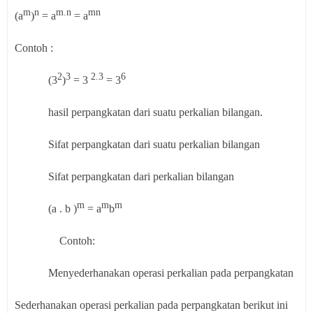
m
n
m.n
mn
(a
)
= a
= a
Contoh :
2
3
2.3
6
(3
)
= 3
= 3
hasil perpangkatan dari suatu perkalian bilangan.
Sifat perpangkatan dari suatu perkalian bilangan
Sifat perpangkatan dari perkalian bilangan
m
m
m
(a . b )
= a
b
Contoh:
Menyederhanakan operasi perkalian pada perpangkatan
Sederhanakan operasi perkalian pada perpangkatan berikut ini