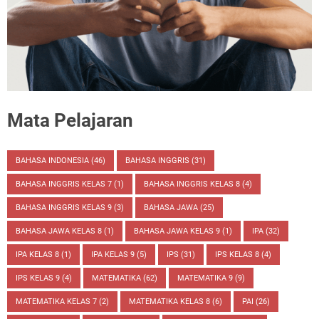
Mata Pelajaran
BAHASA INDONESIA
(46)
BAHASA INGGRIS
(31)
BAHASA INGGRIS KELAS 7
(1)
BAHASA INGGRIS KELAS 8
(4)
BAHASA INGGRIS KELAS 9
(3)
BAHASA JAWA
(25)
BAHASA JAWA KELAS 8
(1)
BAHASA JAWA KELAS 9
(1)
IPA
(32)
IPA KELAS 8
(1)
IPA KELAS 9
(5)
IPS
(31)
IPS KELAS 8
(4)
IPS KELAS 9
(4)
MATEMATIKA
(62)
MATEMATIKA 9
(9)
MATEMATIKA KELAS 7
(2)
MATEMATIKA KELAS 8
(6)
PAI
(26)