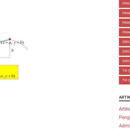
PPKN
PRA
PRAK
PRAK
SENI
SENI
SENI
TIK 
TIK 
ARTI
Artik
Peng
Admi