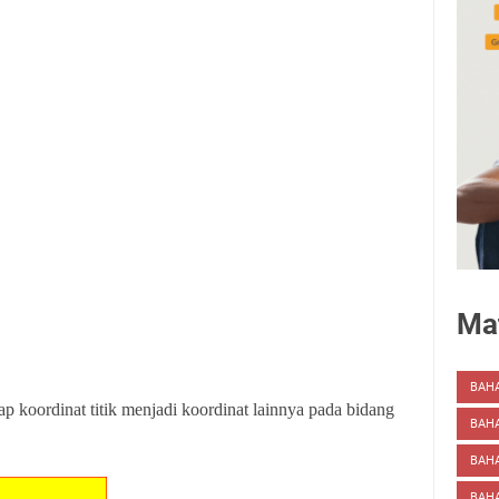
Mat
BAH
p koordinat titik menjadi koordinat lainnya pada bidang
BAH
BAHA
BAHA