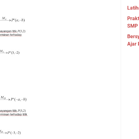
Lati
Prakt
SMP 
Bers
Ajar