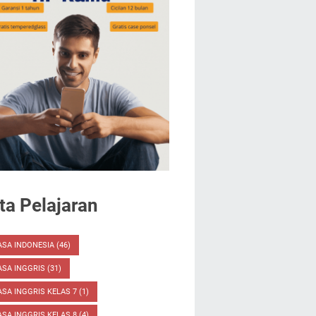
a Pelajaran
ASA INDONESIA
(46)
ASA INGGRIS
(31)
SA INGGRIS KELAS 7
(1)
SA INGGRIS KELAS 8
(4)