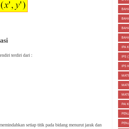
BAHA
BAH
BAHA
BAHA
asi
IPA 
diri terdiri dari :
IPS
(
IPS 
MAT
MATE
MATE
PAI 
PENJ
PENJ
 memindahkan setiap titik pada bidang menurut jarak dan