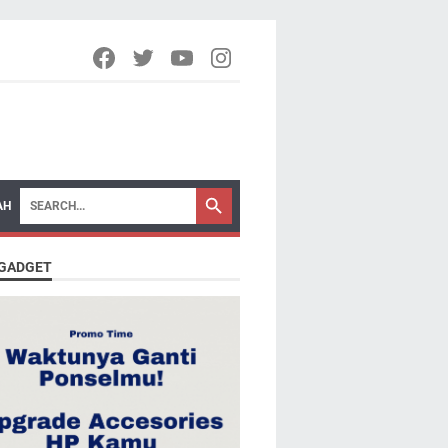
AH
 GADGET